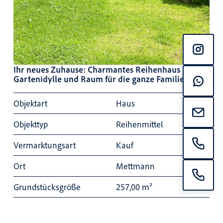
Ihr neues Zuhause: Charmantes Reihenhaus mit
Gartenidylle und Raum für die ganze Familie
Objektart
Haus
Objekttyp
Reihenmittel
Vermarktungsart
Kauf
Ort
Mettmann
Grundstücksgröße
257,00 m²
Wohnfläche
118,00 m²